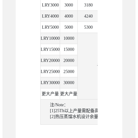
LRY3000
3000
3180
270
47
33
LRY4000
4000
4240
360
60
36
LRY5000
5000
5300
450
72
38
LRY10000
10000
LRY15000
15000
LRY20000
20000
请联系我司人员获取
LRY25000
25000
LRY30000
30000
更大产量
更大产量
注/Note：
[1]25Th以上产量需配备高速直驱或齿轮箱式
[2]热压蒸馏水机设计余量土20%，实际参数