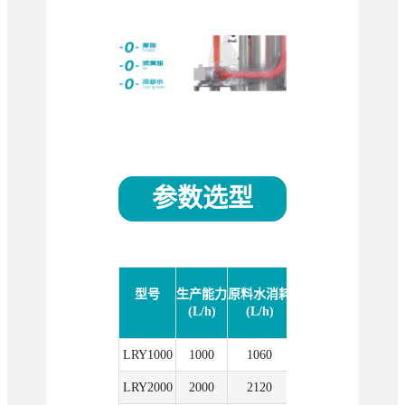
参数选型
型号
生产能力
原料水消耗
蒸汽消耗
电消耗
(L/h)
(L/h)
(kg/h)
(kW•h)
(
LRY1000
1000
1060
90
18.6
28
LRY2000
2000
2120
180
30.7
31