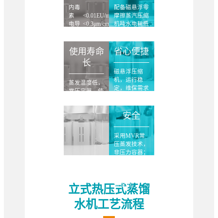
内毒
配备磁悬浮零
素
<0.01EU/ml
摩擦蒸汽压缩
电导
<0.3μm/cm
机吨水电耗低
率
@25℃
至12kW·h[2]
红锈
风险
低Low
使用寿命
省心便捷
长
磁悬浮压缩
机，运行稳
蒸发温度低，
定，维保需求
常压容器，使
少；
用寿命更长。
无需润滑油和
冷却水；
安全
配备能耗实时
监控分析功
采用MVR常
能。
压蒸发技术，
非压力容器；
无高温外排
水；
完善的安全连
锁保护。
立式热压式蒸馏
水机工艺流程