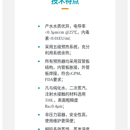
技术特点
产水水质优异，电导率
<0.3μm/cm @25℃，内毒
素<0.01EU/ml;
采用五级预热系统，充分
利用系统余热；
所有预热器均采用双管板
结构，内管板胀接，外管
板焊接，符合cGPM、
FDA要求；
凡与纯化水、二次蒸汽、
注射水接触的材料选用
316L，表面粗糙度
Ra≤0.4μm；
非压力容器，安全性高，
使用维护更简便；
相较多效蒸馏，蒸发温度