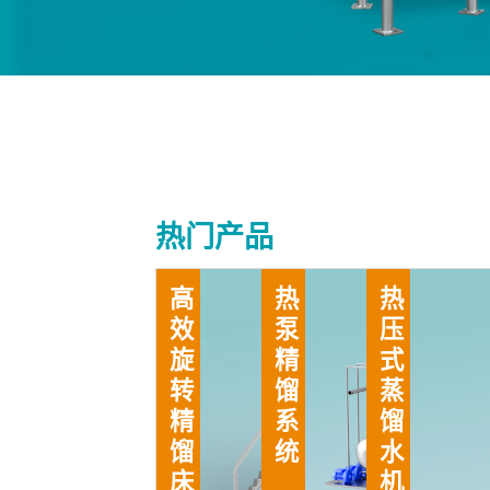
热门产品
高效旋转精馏床
热泵精馏系统
热压式蒸馏水机