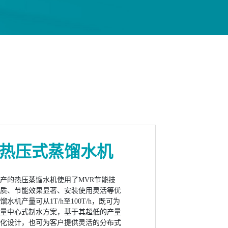
馏系统
热压式蒸馏水机
是传统精
精馏床为基础，利用离心
产的热压蒸馏水机使用了MVR节能技
产品的分
之间的相对速度和相互接
优质、节能效果显著、安装使用灵活等优
分离效率缩小设备体积。
水机产量可从1T/h至100T/h，既可为
量、大压比的螺杆式蒸汽
理量中心式制水方案，基于其超低的产量
泵精馏。
块化设计，也可为客户提供灵活的分布式