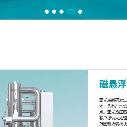
高效旋转精馏床
MVR热泵精
磁悬浮
高效旋转精馏床是一种新型高效的精馏设备，
MVR热泵精馏系统以高效旋转
亚光最新研发生
馏塔的替代者，主要应用于有机溶剂的回收和
力场代替重力场，强化相与相
术，具有产水
离提纯。
触，通过强化传质传热来提高
点。亚光热压蒸馏
通过在系统中引入适用于小流
客户提供大处
压缩机，即可实现MVR循环热
范围和撬装模