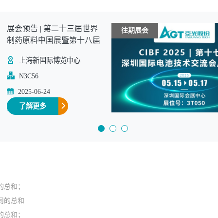
展会预告 | 第二十三届世界
往期展会
制药原料中国展暨第十八届
世界制药机械、包装设备与
上海新国际博览中心
材料中国展
N3C56
2025-06-24
了解更多
展会
的总和；
司的总和
的总和；