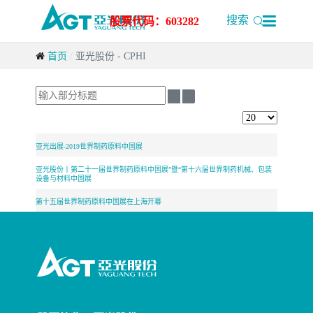

搜索
股票代码：603282
首页
亚光股份 - CPHI
输
入
显
部
示
分
数
亚光出展-2019世界制药原料中国展
标
量
题
亚光股份丨第二十一届世界制药原料中国展”暨“第十六届世界制药机械、包装
设备与材料中国展
第十五届世界制药原料中国展在上海开幕