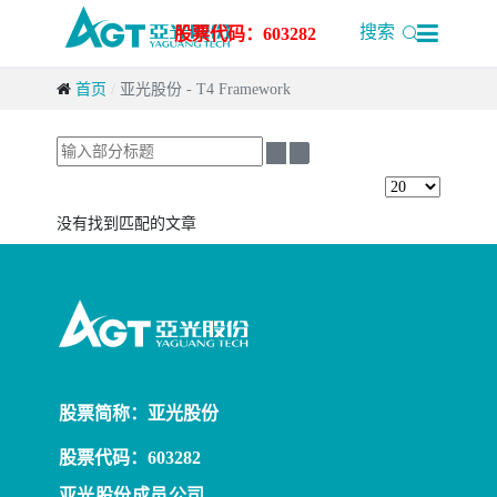

搜索
股票代码：603282
首页
亚光股份 - T4 Framework
输
入
显
部
示
分
没有找到匹配的文章
数
标
量
题
股票简称：亚光股份
股票代码：603282
亚光股份成员公司